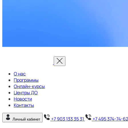
О нас
Программы
Онлайн-курсы
Центры ДО
Новости
Контакты
+7 903 133 35 31
+7 495 374-74-6
Личный кабинет