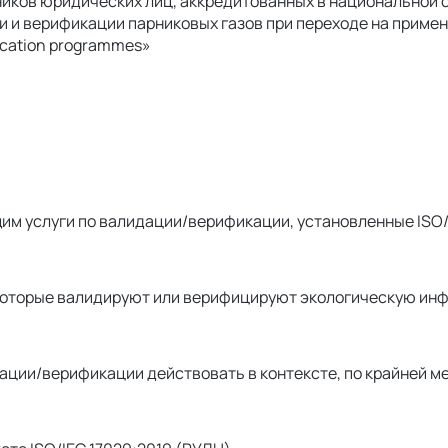
ников юридических лиц, аккредитованных в национальной 
и и верификации парниковых газов при переходе на приме
fication programmes»
щим услуги по валидации/верификации, установленные ISO/
, которые валидируют или верифицируют экологическую ин
идации/верификации действовать в контексте, по крайней 