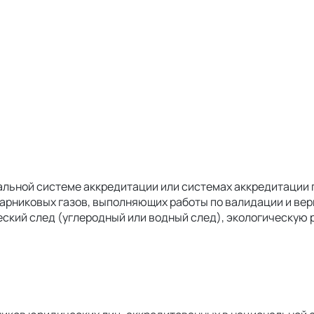
альной системе аккредитации или системах аккредитации
 парниковых газов, выполняющих работы по валидации и в
еский след (углеродный или водный след), экологическую 